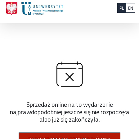
Przejdź do treści
: 0
Polski
Eng
PL
EN
Sprzedaż online na to wydarzenie
najprawdopodobniej jeszcze się nie rozpoczęła
albo już się zakończyła.